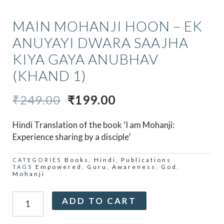
MAIN MOHANJI HOON – EK
ANUYAYI DWARA SAAJHA
KIYA GAYA ANUBHAV
(KHAND 1)
ORIGINAL
CURRENT
₹
249.00
₹
199.00
PRICE
PRICE
Hindi Translation of the book ‘I am Mohanji:
WAS:
IS:
Experience sharing by a disciple’
₹249.00.
₹199.00.
Books
Hindi
Publications
CATEGORIES
,
,
Empowered
Guru
Awareness
God
TAGS
,
,
,
,
Mohanji
Main
Alternative:
ADD TO CART
Mohanji
Hoon