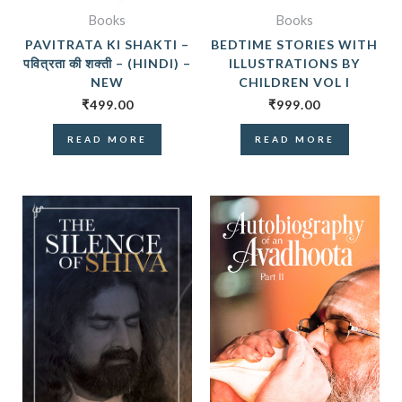
Books
Books
PAVITRATA KI SHAKTI –
BEDTIME STORIES WITH
पवित्रता की शक्ती – (HINDI) –
ILLUSTRATIONS BY
NEW
CHILDREN VOL I
₹
499.00
₹
999.00
READ MORE
READ MORE